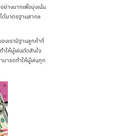
่างมากเพื่อมุ่งเน้น
ห้ได้มาตรฐานสากล
องเรามีฐานลูกค้าที่
ทำให้ผู้เล่นตัดสินใจ
ามารถทำให้ผู้เล่นทุก