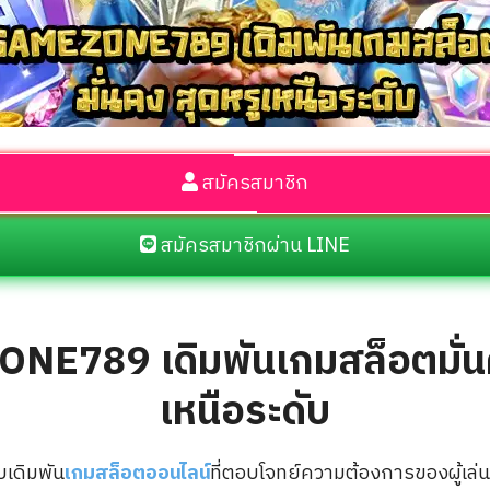
สมัครสมาชิก
สมัครสมาชิกผ่าน LINE
E789 เดิมพันเกมสล็อตมั่น
เหนือระดับ
บเดิมพัน
เกมสล็อตออนไลน์
ที่ตอบโจทย์ความต้องการของผู้เล่น