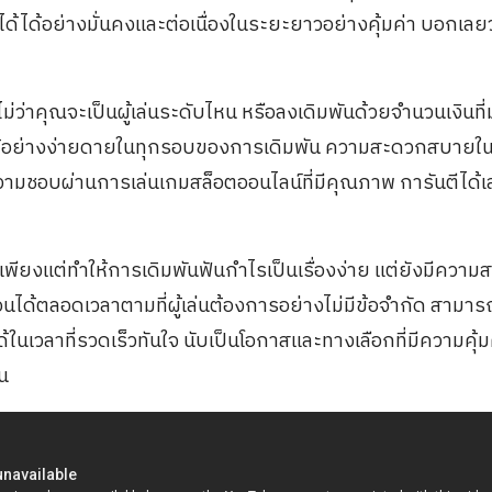
ได้อย่างมั่นคงและต่อเนื่องในระยะยาวอย่างคุ้มค่า บอกเลยว่าเด
ม่ว่าคุณจะเป็นผู้เล่นระดับไหน หรือลงเดิมพันด้วยจำนวนเงินท
ด้อย่างง่ายดายในทุกรอบของการเดิมพัน ความสะดวกสบายใน
ชอบผ่านการเล่นเกมสล็อตออนไลน์ที่มีคุณภาพ การันตีได้เลย
่เพียงแต่ทำให้การเดิมพันฟันกำไรเป็นเรื่องง่าย แต่ยังมีค
นได้ตลอดเวลาตามที่ผู้เล่นต้องการอย่างไม่มีข้อจำกัด สามาร
ในเวลาที่รวดเร็วทันใจ นับเป็นโอกาสและทางเลือกที่มีความคุ้
คน