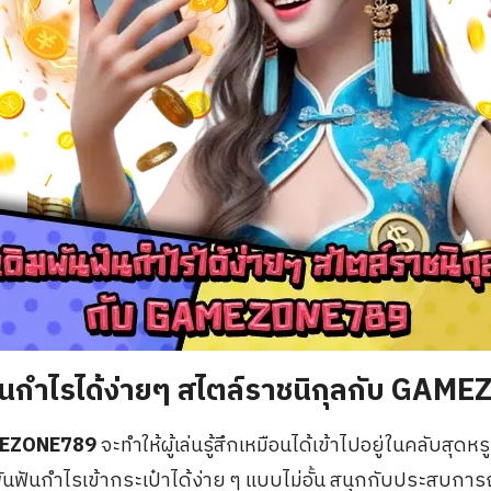
ันกำไรได้ง่ายๆ สไตล์ราชนิกุลกับ GA
EZONE789
จะทำให้ผู้เล่นรู้สึกเหมือนได้เข้าไปอยู่ในคลับสุดห
ฟันกำไรเข้ากระเป๋าได้ง่าย ๆ แบบไม่อั้น สนุกกับประสบการณ์ก